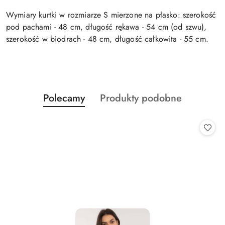
Wymiary kurtki w rozmiarze S mierzone na płasko: szerokość
pod pachami - 48 cm, długość rękawa - 54 cm (od szwu),
szerokość w biodrach - 48 cm, długość całkowita - 55 cm.
Produkty
Produkty
Polecamy
Produkty podobne
Pomiń karuzelę produktów
o
o
statusie:
statusie: