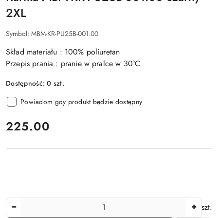
2XL
Symbol:
MBM-KR-PU25B-001.00
Skład materiału : 100% poliuretan
Przepis prania : pranie w pralce w 30°C
Dostępność:
0
szt.
Powiadom gdy produkt będzie dostępny
cena:
225.00
Ilość
szt.