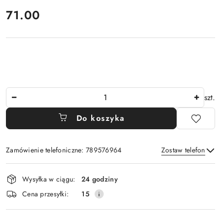
cena:
71.00
Ilość
szt.
Do koszyka
Zamówienie telefoniczne: 789576964
Zostaw telefon
Dostępność
Wysyłka w ciągu:
24 godziny
i
Wyślij
Cena przesyłki:
15
dostawa