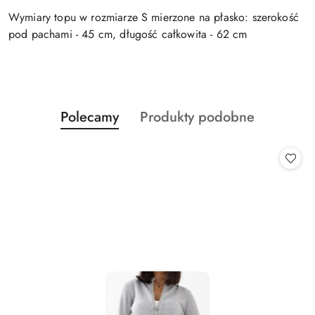
Wymiary topu w rozmiarze S mierzone na płasko: szerokość
pod pachami - 45 cm, długość całkowita - 62 cm
Produkty
Produkty
Polecamy
Produkty podobne
Pomiń karuzelę produktów
o
o
statusie:
statusie: