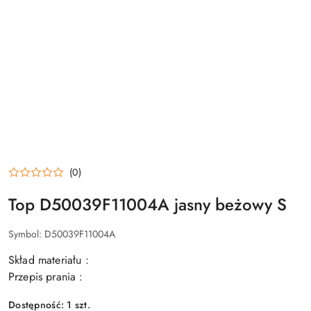
(0)
Top D50039F11004A jasny beżowy S
Symbol:
D50039F11004A
Skład materiału :
Przepis prania :
Dostępność:
1
szt.