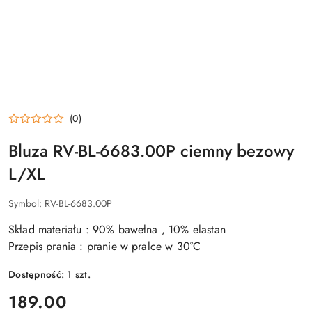
(0)
Bluza RV-BL-6683.00P ciemny bezowy
L/XL
Symbol:
RV-BL-6683.00P
Skład materiału : 90% bawełna , 10% elastan
Przepis prania : pranie w pralce w 30°C
Dostępność:
1
szt.
cena:
189.00