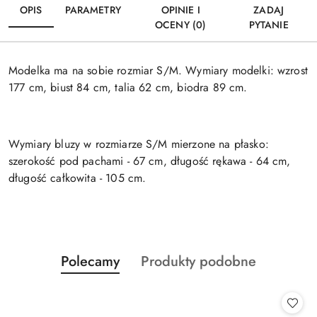
OPIS
PARAMETRY
OPINIE I
ZADAJ
OCENY (0)
PYTANIE
Modelka ma na sobie rozmiar S/M. Wymiary modelki: wzrost
177 cm, biust 84 cm, talia 62 cm, biodra 89 cm.
Wymiary bluzy w rozmiarze S/M mierzone na płasko:
szerokość pod pachami - 67 cm, długość rękawa - 64 cm,
długość całkowita - 105 cm.
Produkty
Produkty
Polecamy
Produkty podobne
Pomiń karuzelę produktów
o
o
statusie:
statusie: