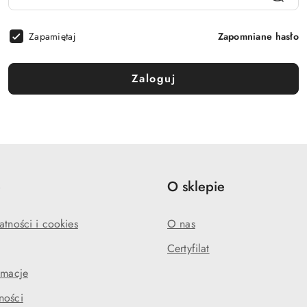
Zapamiętaj
Zapomniane hasło
Zaloguj
e
O sklepie
atności i cookies
O nas
Certyfilat
amacje
ności