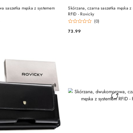
DO KOSZYKA
DO KOSZYKA
wa saszetka męska z systemem
Skórzana, czarna saszetka męska z
RFID - Rovicky
)
(0)
73.99
Cena: