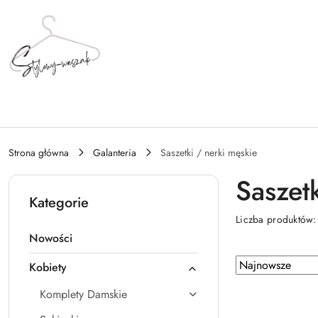
Przejdź do treści głównej
Przejdź do wyszukiwarki
Przejdź do moje konto
Przejdź do menu głównego
Przejdź do stopki
Strona główna
Galanteria
Saszetki / nerki męskie
Saszet
Kategorie
Liczba produktów
Nowości
Zastosowano
Sortuj
Kobiety
według
sortowanie:
Komplety Damskie
Najnowsze.