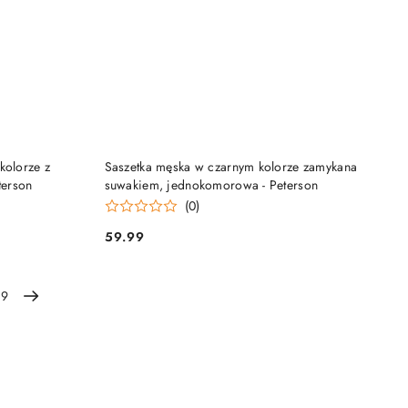
DO KOSZYKA
kolorze z
Saszetka męska w czarnym kolorze zamykana
terson
suwakiem, jednokomorowa - Peterson
(0)
59.99
Cena:
9