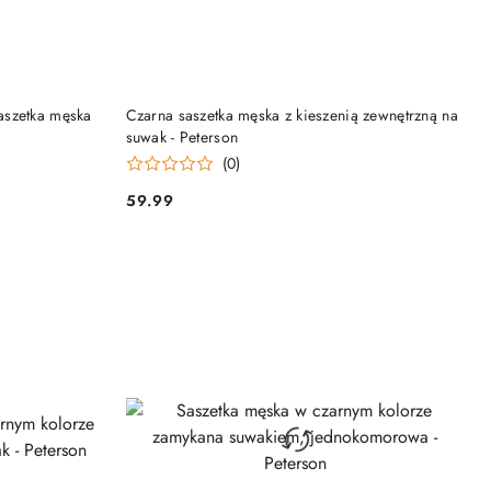
DO KOSZYKA
aszetka męska
Czarna saszetka męska z kieszenią zewnętrzną na
suwak - Peterson
(0)
59.99
Cena: