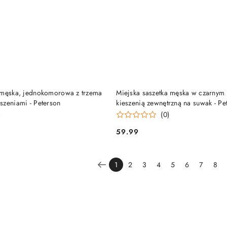
DO KOSZYKA
DO KOSZYKA
 męska, jednokomorowa z trzema
Miejska saszetka męska w czarnym 
szeniami - Peterson
kieszenią zewnętrzną na suwak - Pe
)
(0)
59.99
Cena:
1
2
3
4
5
6
7
8