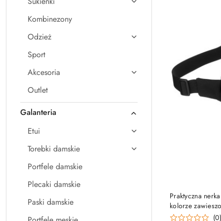
Sukienki
Kombinezony
Odzież
Sport
Akcesoria
Outlet
Galanteria
Etui
Torebki damskie
Portfele damskie
Plecaki damskie
Praktyczna nerka
Paski damskie
kolorze zawiesz
Rovicky
(0
Portfele męskie