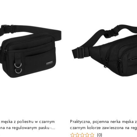
DO KOSZYKA
DO KOSZYKA
 męska z poliestru w czarnym
Praktyczna, pojemna nerka męska z
ona na regulowanym pasku -
czarnym kolorze zawieszona na r
pasku - Rovicky
)
(0)