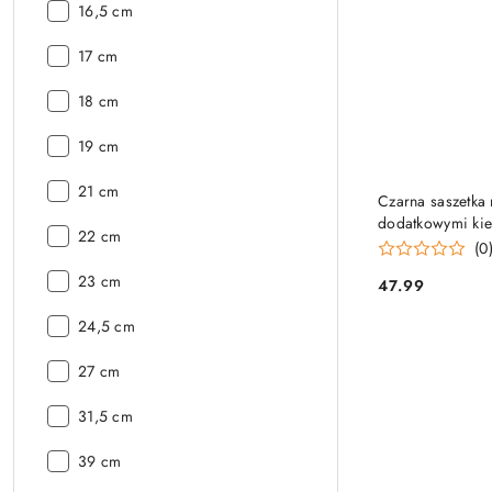
Wysokość:
16,5 cm
Wysokość:
17 cm
Wysokość:
18 cm
Wysokość:
19 cm
Wysokość:
21 cm
Czarna saszetka
dodatkowymi kie
Wysokość:
22 cm
(0
Wysokość:
23 cm
47.99
Cena:
Wysokość:
24,5 cm
Wysokość:
27 cm
Wysokość:
31,5 cm
Wysokość:
39 cm