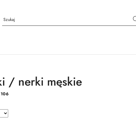
ki / nerki męskie
:
106