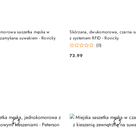
DO KOSZYKA
DO KOSZYKA
omorowa saszetka męska w
Skórzana, dwukomorowa, czarna s
 zamykana suwakiem - Rovicky
z systemem RFID - Rovicky
)
(0)
73.99
Cena: