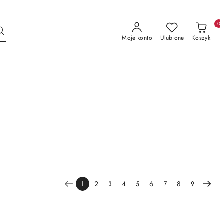
Moje konto
Ulubione
Koszyk
1
2
3
4
5
6
7
8
9