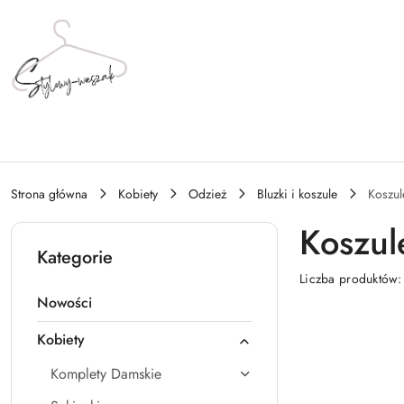
Przejdź do treści głównej
Przejdź do wyszukiwarki
Przejdź do moje konto
Przejdź do menu głównego
Przejdź do stopki
Strona główna
Kobiety
Odzież
Bluzki i koszule
Koszul
Koszul
Kategorie
Liczba produktów
Nowości
Kobiety
Komplety Damskie