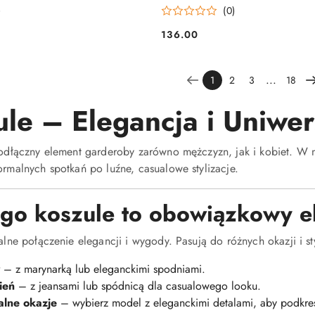
)
(0)
136.00
Cena:
...
1
2
3
18
le – Elegancja i Uniwe
eodłączny element garderoby zarówno mężczyzn, jak i kobiet. W n
rmalnych spotkań po luźne, casualowe stylizacje.
go koszule to obowiązkowy e
alne połączenie elegancji i wygody. Pasują do różnych okazji i st
– z marynarką lub eleganckimi spodniami.
ień
– z jeansami lub spódnicą dla casualowego looku.
alne okazje
– wybierz model z eleganckimi detalami, aby podkreś