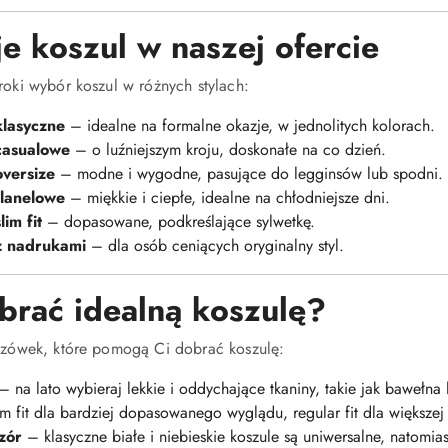
e koszul w naszej ofercie
oki wybór koszul w różnych stylach:
klasyczne
– idealne na formalne okazje, w jednolitych kolorach.
casualowe
– o luźniejszym kroju, doskonałe na co dzień.
oversize
– modne i wygodne, pasujące do legginsów lub spodni.
flanelowe
– miękkie i ciepłe, idealne na chłodniejsze dni.
lim fit
– dopasowane, podkreślające sylwetkę.
z nadrukami
– dla osób ceniących oryginalny styl.
brać idealną koszulę?
azówek, które pomogą Ci dobrać koszulę:
 na lato wybieraj lekkie i oddychające tkaniny, takie jak bawełna
m fit dla bardziej dopasowanego wyglądu, regular fit dla większe
zór
– klasyczne białe i niebieskie koszule są uniwersalne, natomia