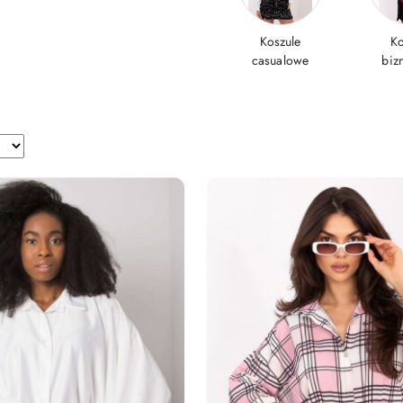
Koszule
Ko
casualowe
biz