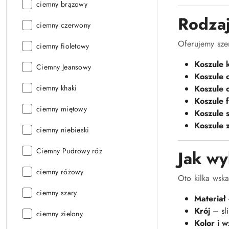
Kolor:
ciemny brązowy
Rodzaj
Kolor:
ciemny czerwony
Oferujemy szer
Kolor:
ciemny fioletowy
Koszule 
Kolor:
Ciemny Jeansowy
Koszule 
Kolor:
ciemny khaki
Koszule 
Koszule 
Kolor:
ciemny miętowy
Koszule s
Koszule 
Kolor:
ciemny niebieski
Kolor:
Ciemny Pudrowy róż
Jak wy
Kolor:
ciemny różowy
Oto kilka wsk
Kolor:
ciemny szary
Materiał
–
Krój
– sli
Kolor:
ciemny zielony
Kolor i w