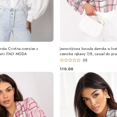
DO KOSZYKA
DO KOSZYKA
mska Cristina oversize z
Jasnoróżowa koszula damska w krat
wami ITALY MODA
szerokie rękawy 7/8, casual do pra
MODA
)
(0)
110.00
Cena: