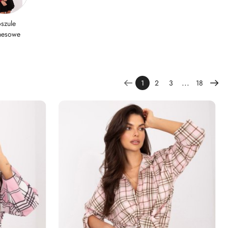
szule
nesowe
...
1
2
3
18