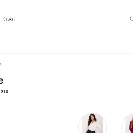
e
e
:
210