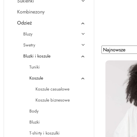
Sukienki
Kombinezony
Odzież
Bluzy
Swetry
Zastosowano
Sortuj
według
sortowanie:
Bluzki i koszule
Najnowsze.
Tuniki
Koszule
Koszule casualowe
Koszule biznesowe
Body
Bluzki
T-shirty i koszulki