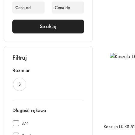
Szukaj
Filtruj
Rozmiar
Rozmiar:
S
Długość rękawa
Długość
3/4
Koszula LK-KS-5
rękawa: