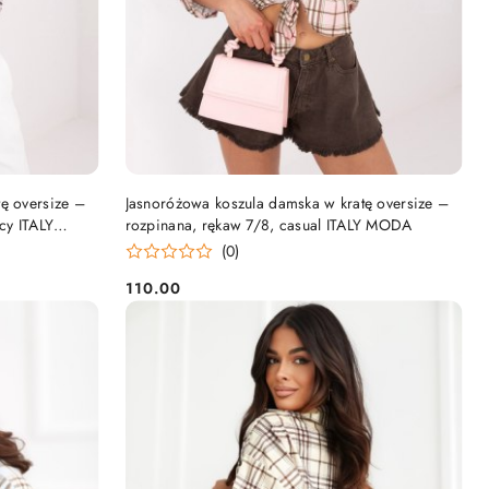
DO KOSZYKA
ę oversize –
Jasnoróżowa koszula damska w kratę oversize –
cy ITALY
rozpinana, rękaw 7/8, casual ITALY MODA
(0)
110.00
Cena: