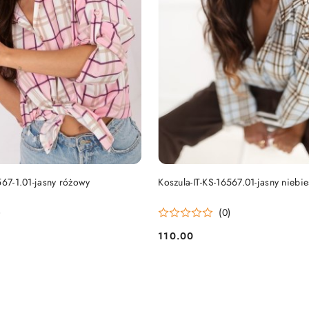
DO KOSZYKA
DO KOSZYKA
567-1.01-jasny różowy
Koszula-IT-KS-16567.01-jasny niebie
)
(0)
110.00
Cena: