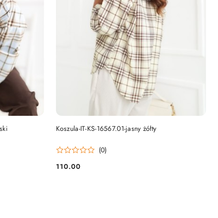
DO KOSZYKA
ski
Koszula-IT-KS-16567.01-jasny żółty
(0)
110.00
Cena: