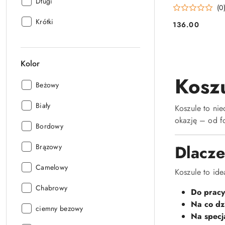
Długość
Długi
(0
rękawa:
Długość
Krótki
136.00
Cena:
rękawa:
Kolor
Koszu
Kolor:
Beżowy
Kolor:
Biały
Koszule to ni
okazję – od fo
Kolor:
Bordowy
Kolor:
Dlacze
Brązowy
Kolor:
Camelowy
Koszule to ide
Kolor:
Chabrowy
Do pracy
Na co dz
Kolor:
ciemny bezowy
Na specj