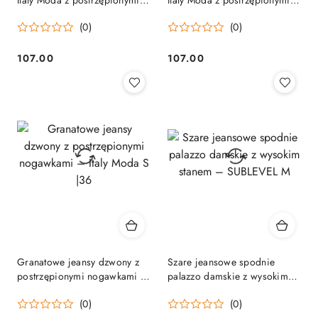
nogawkami – rozmiar XL
nogawkami – rozmiar XXL
(0)
(0)
107.00
107.00
Cena:
Cena:
Granatowe jeansy dzwony z
Szare jeansowe spodnie
postrzępionymi nogawkami –
palazzo damskie z wysokim
Italy Moda S |36
stanem – SUBLEVEL M
(0)
(0)