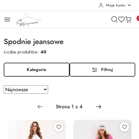
Moje konto
Przejdź do treści głównej
Przejdź do wyszukiwarki
Przejdź do moje konto
Przejdź do menu głównego
Przejdź do stopki
Spodnie jeansowe
Liczba produktów:
40
Kategorie
Filtruj
Zastosowano
Sortuj
według
sortowanie:
Najnowsze.