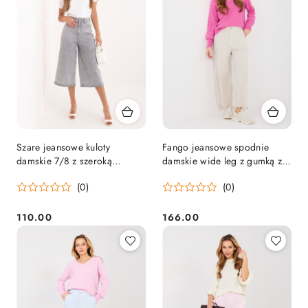
Szare jeansowe kuloty
Fango jeansowe spodnie
damskie 7/8 z szeroką
damskie wide leg z gumką z
nogawką i wysokim stanem
tyłu RUE PARIS
(0)
(0)
REDBERRY
110.00
166.00
Cena:
Cena: