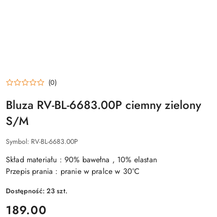
(0)
Bluza RV-BL-6683.00P ciemny zielony
S/M
Symbol:
RV-BL-6683.00P
Skład materiału : 90% bawełna , 10% elastan
Przepis prania : pranie w pralce w 30°C
Dostępność:
23
szt.
cena:
189.00