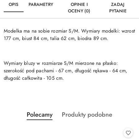
OPIS
PARAMETRY
OPINIE I
ZADAJ
OCENY (0)
PYTANIE
Modelka ma na sobie rozmiar S/M. Wymiary modelki: wzrost
177 cm, biust 84 cm, talia 62 cm, biodra 89 cm.
Wymiary bluzy w rozmiarze S/M mierzone na płasko:
szerokość pod pachami - 67 cm, długość rękawa - 64 cm,
długość całkowita - 105 cm.
Produkty
Produkty
Polecamy
Produkty podobne
Pomiń karuzelę produktów
o
o
statusie:
statusie: