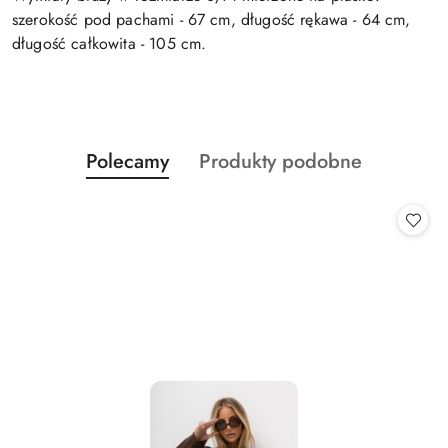
szerokość pod pachami - 67 cm, długość rękawa - 64 cm,
długość całkowita - 105 cm.
Produkty
Produkty
Polecamy
Produkty podobne
Pomiń karuzelę produktów
o
o
statusie:
statusie: