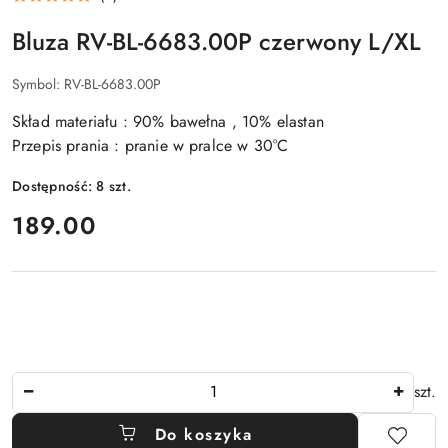
Bluza RV-BL-6683.00P czerwony L/XL
Symbol:
RV-BL-6683.00P
Skład materiału : 90% bawełna , 10% elastan
Przepis prania : pranie w pralce w 30°C
Dostępność:
8
szt.
cena:
189.00
Ilość
szt.
Do koszyka