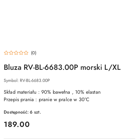
(0)
Bluza RV-BL-6683.00P morski L/XL
Symbol:
RV-BL-6683.00P
Skład materiału : 90% bawełna , 10% elastan
Przepis prania : pranie w pralce w 30°C
Dostępność:
6
szt.
cena:
189.00