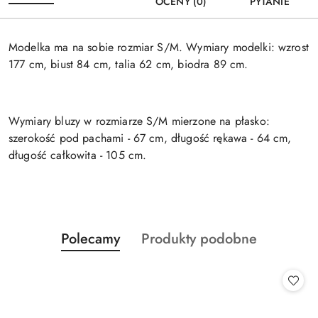
OCENY (0)
PYTANIE
Modelka ma na sobie rozmiar S/M. Wymiary modelki: wzrost
177 cm, biust 84 cm, talia 62 cm, biodra 89 cm.
Wymiary bluzy w rozmiarze S/M mierzone na płasko:
szerokość pod pachami - 67 cm, długość rękawa - 64 cm,
długość całkowita - 105 cm.
Produkty
Produkty
Polecamy
Produkty podobne
Pomiń karuzelę produktów
o
o
statusie:
statusie: