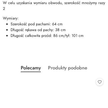
W celu uzyskania wymiaru obwodu, szerokość mnożymy razy
2
Wymiary:
Szerokość pod pachami: 64 cm
Długość rękawa od pachy: 38 cm
Długość całkowita przód: 86 cm/tył: 101 cm
Produkty
Produkty
Polecamy
Produkty podobne
Pomiń karuzelę produktów
o
o
statusie:
statusie: