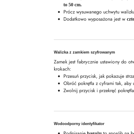
to 50 cm.
Prócz wysuwanego uchwytu walizk
Dodatkowo wyposażona jest w
czt
Walizka z zamkiem szyfrowanym
Zamek jest fabrycznie ustawiony do ot
krokach:
Przesuń przycisk, jak pokazuje str
Obróć pokrętła z cyframi tak, aby
Zwolnij przycisk i przekręć pokręt
Wodoodporny identyfikator
Podpisanie
to sposób na be
bagażu