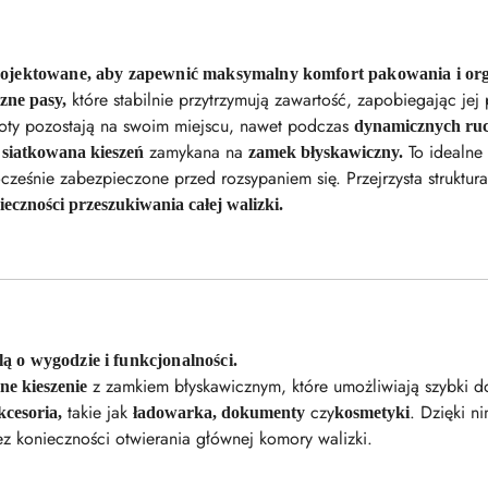
projektowane, aby zapewnić maksymalny komfort pakowania i org
które stabilnie przytrzymują zawartość, zapobiegając jej 
czne pasy,
ioty pozostają na swoim miejscu, nawet podczas
dynamicznych ru
a
zamykana na
To idealne
siatkowana kieszeń
zamek błyskawiczny.
cześnie zabezpieczone przed rozsypaniem się. Przejrzysta struktura 
ieczności przeszukiwania całej walizki.
ą o wygodzie i funkcjonalności.
z zamkiem błyskawicznym, które umożliwiają szybki do
ne kieszenie
takie jak
czy
. Dzięki n
kcesoria,
ładowarka, dokumenty
kosmetyki
ez konieczności otwierania głównej komory walizki.