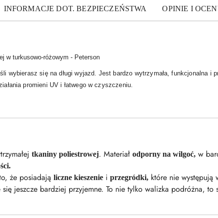
INFORMACJE DOT. BEZPIECZEŃSTWA
OPINIE I OCEN
wej w turkusowo-różowym - Peterson
eśli wybierasz się na długi wyjazd. Jest bardzo wytrzymała, funkcjonalna 
ziałania promieni UV i łatwego w czyszczeniu.
ytrzymałej
. Materiał
w bard
tkaniny poliestrowej
odporny na wilgoć,
ści.
 to, że posiadają
i
które nie występują
liczne kieszenie
przegródki,
się jeszcze bardziej przyjemne. To nie tylko walizka podróżna, to