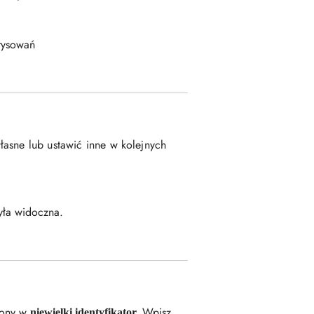
rysowań
łasne lub ustawić inne w kolejnych
była widoczna.
ażony w
Wpisz
niewielki identyfikator.