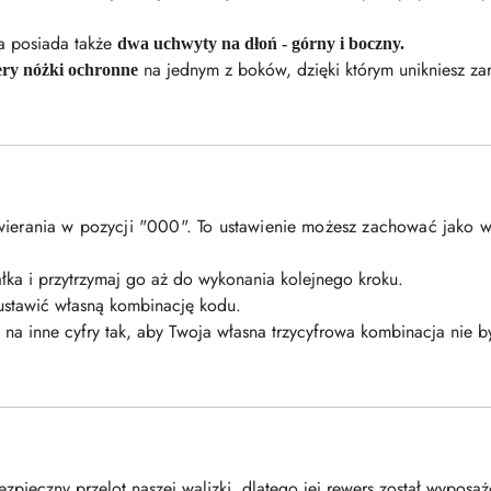
a posiada także
dwa uchwyty na dłoń - górny i boczny.
na jednym z boków, dzięki którym unikniesz za
ery nóżki ochronne
wierania w pozycji "000". To ustawienie możesz zachować jako w
załka i przytrzymaj go aż do wykonania kolejnego kroku.
 ustawić własną kombinację kodu.
ła na inne cyfry tak, aby Twoja własna trzycyfrowa kombinacja nie 
zpieczny przelot naszej walizki, dlatego jej rewers został wypos