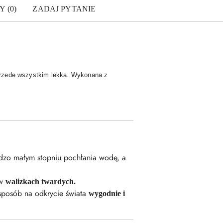
Y (0)
ZADAJ PYTANIE
i przede wszystkim lekka. Wykonana z
zo małym stopniu pochłania wodę, a
 w
walizkach twardych.
 sposób na odkrycie świata
wygodnie i