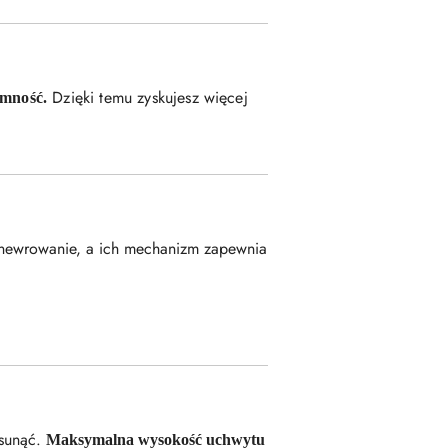
Dzięki temu zyskujesz więcej
emność.
anewrowanie, a ich mechanizm zapewnia
ysunąć.
Maksymalna wysokość uchwytu