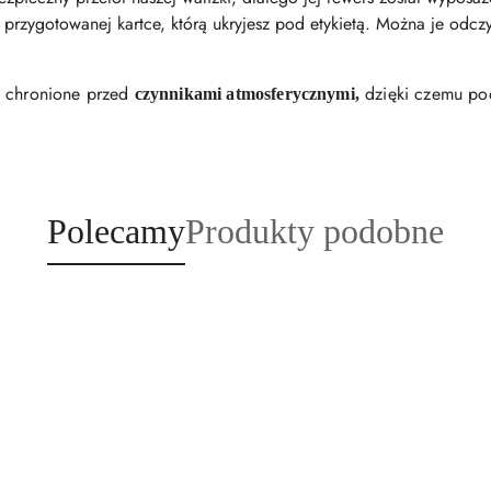
przygotowanej kartce, którą ukryjesz pod etykietą. Można je odczy
ą chronione przed
dzięki czemu pod
czynnikami atmosferycznymi,
Produkty
Produkty
Polecamy
Produkty podobne
o
o
statusie:
statusie: