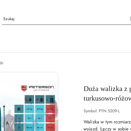
ki
Duża walizka z 
turkusowo-różo
Symbol:
PTN 5209-L
Walizka w tym rozmiarze
wyjazd. Łączy w sobie 