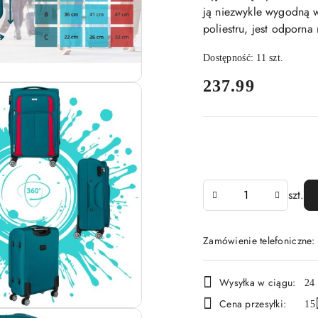
ją niezwykle wygodną 
poliestru, jest odporn
Dostępność:
11
szt.
cena:
237.99
Ilość
szt.
Zamówienie telefoniczne
Dostępność
Wysyłka w ciągu:
24
i
Cena przesyłki:
15
dostawa