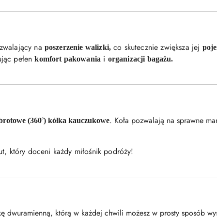
ozwalający na
co skutecznie zwiększa jej
poszerzenie walizki,
poj
ując pełen
i
komfort pakowania
organizacji bagażu.
°
. Koła pozwalają na sprawne m
obrotowe (360
) kółka kauczukowe
ut, który doceni każdy miłośnik podróży!
kę dwuramienną, którą w każdej chwili możesz w prosty sposób w