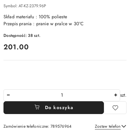
Symbol:
AT-KZ-2379.96P
Skład materiału : 100% polieste
Przepis prania : pranie w pralce w 30°C
Dostępność:
38
szt.
cena:
201.00
Ilość
szt.
Do koszyka
Zamówienie telefoniczne: 789576964
Zostaw telefon