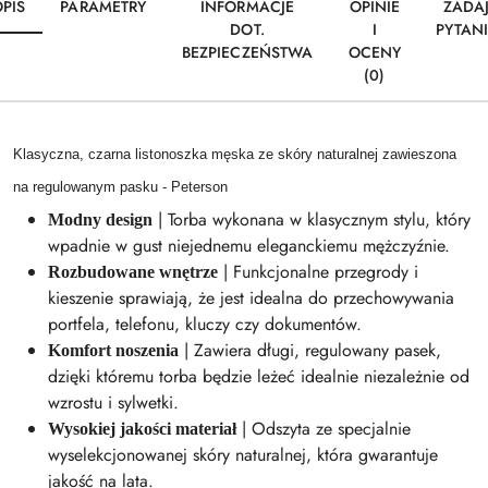
PIS
PARAMETRY
INFORMACJE
OPINIE
ZADA
DOT.
I
PYTAN
BEZPIECZEŃSTWA
OCENY
(0)
Klasyczna, czarna listonoszka męska ze skóry naturalnej zawieszona
na regulowanym pasku - Peterson
| Torba wykonana w klasycznym stylu, który
Modny design
wpadnie w gust niejednemu eleganckiemu mężczyźnie.
| Funkcjonalne przegrody i
Rozbudowane wnętrze
kieszenie sprawiają, że jest idealna do przechowywania
portfela, telefonu, kluczy czy dokumentów.
| Zawiera długi, regulowany pasek,
Komfort noszenia
dzięki któremu torba będzie leżeć idealnie niezależnie od
wzrostu i sylwetki.
| Odszyta ze specjalnie
Wysokiej jakości materiał
wyselekcjonowanej skóry naturalnej, która gwarantuje
jakość na lata.