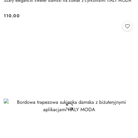
Szary elegancki sweter damski na suwak z cyrkoniami ITALY MODA
110.00
Cena: