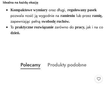
Idealna na każdą okazję
oraz długi,
Kompaktowe wymiary
regulowany pasek
pozwala nosić ją wygodnie na
lub przez
ramieniu
ramię,
zapewniając pełną
swobodę ruchów.
To
zarówno do
jak i na co
praktyczne rozwiązanie
pracy,
dzień.
Produkty
Produkty
Polecamy
Produkty podobne
Pomiń karuzelę produktów
o
o
statusie:
statusie: