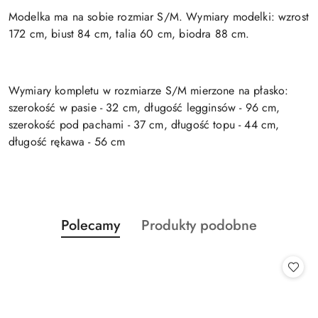
Modelka ma na sobie rozmiar S/M. Wymiary modelki: wzrost
172 cm, biust 84 cm, talia 60 cm, biodra 88 cm.
Wymiary kompletu w rozmiarze S/M mierzone na płasko:
szerokość w pasie - 32 cm, długość legginsów - 96 cm,
szerokość pod pachami - 37 cm, długość topu - 44 cm,
długość rękawa - 56 cm
Produkty
Produkty
Polecamy
Produkty podobne
Pomiń karuzelę produktów
o
o
statusie:
statusie: