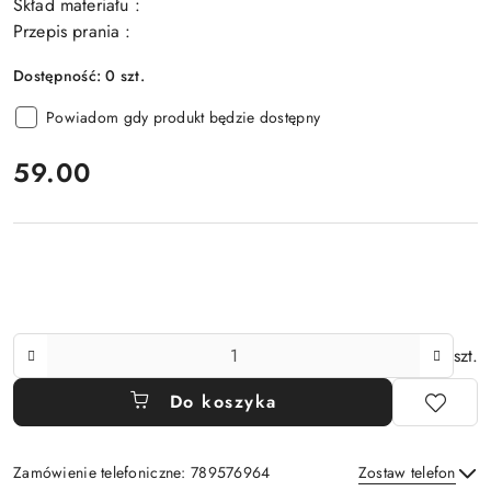
Skład materiału :
Przepis prania :
Dostępność:
0
szt.
Powiadom gdy produkt będzie dostępny
cena:
59.00
Ilość
szt.
Do koszyka
Zamówienie telefoniczne: 789576964
Zostaw telefon