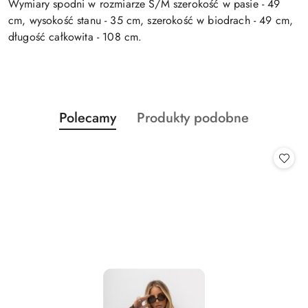
Wymiary spodni w rozmiarze S/M szerokość w pasie - 49
cm, wysokość stanu - 35 cm, szerokość w biodrach - 49 cm,
długość całkowita - 108 cm.
Produkty
Produkty
Polecamy
Produkty podobne
Pomiń karuzelę produktów
o
o
statusie:
statusie: