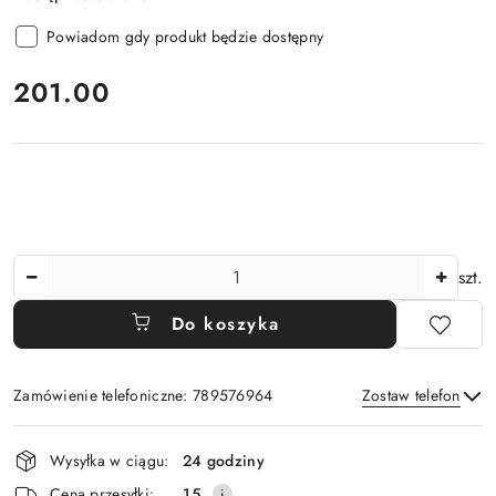
Powiadom gdy produkt będzie dostępny
cena:
201.00
Ilość
szt.
Do koszyka
Zamówienie telefoniczne: 789576964
Zostaw telefon
Dostępność
Wysyłka w ciągu:
24 godziny
i
Wyślij
Cena przesyłki:
15