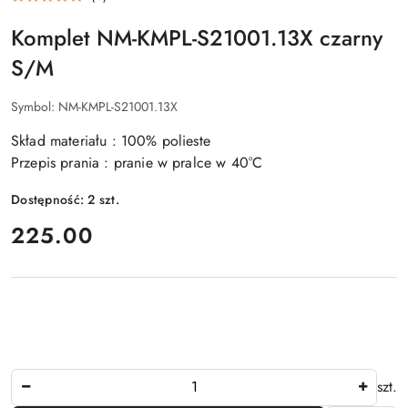
Komplet NM-KMPL-S21001.13X czarny
S/M
Symbol:
NM-KMPL-S21001.13X
Skład materiału : 100% polieste
Przepis prania : pranie w pralce w 40°C
Dostępność:
2
szt.
cena:
225.00
Ilość
szt.