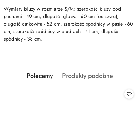
Wymiary bluzy w rozmiarze S/M: szerokość bluzy pod
pachami - 49 cm, długość rękawa - 60 cm (od szwu),
długość całkowita - 52 cm, szerokość spódnicy w pasie - 60
cm, szerokość spódnicy w biodrach - 41 cm, długość
spódnicy - 38 cm.
Produkty
Produkty
Polecamy
Produkty podobne
Pomiń karuzelę produktów
o
o
statusie:
statusie: