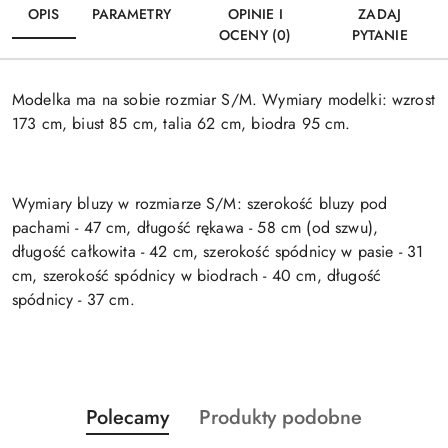
OPIS
PARAMETRY
OPINIE I
ZADAJ
OCENY (0)
PYTANIE
Modelka ma na sobie rozmiar S/M. Wymiary modelki: wzrost
173 cm, biust 85 cm, talia 62 cm, biodra 95 cm.
Wymiary bluzy w rozmiarze S/M: szerokość bluzy pod
pachami - 47 cm, długość rękawa - 58 cm (od szwu),
długość całkowita - 42 cm, szerokość spódnicy w pasie - 31
cm, szerokość spódnicy w biodrach - 40 cm, długość
spódnicy - 37 cm.
Produkty
Produkty
Polecamy
Produkty podobne
Pomiń karuzelę produktów
o
o