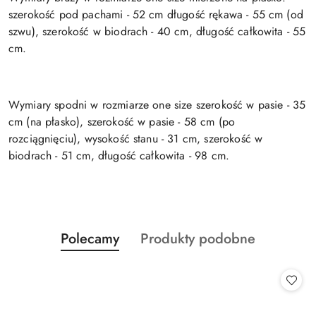
szerokość pod pachami - 52 cm długość rękawa - 55 cm (od
szwu), szerokość w biodrach - 40 cm, długość całkowita - 55
cm.
Wymiary spodni w rozmiarze one size szerokość w pasie - 35
cm (na płasko), szerokość w pasie - 58 cm (po
rozciągnięciu), wysokość stanu - 31 cm, szerokość w
biodrach - 51 cm, długość całkowita - 98 cm.
Produkty
Produkty
Polecamy
Produkty podobne
Pomiń karuzelę produktów
o
o
statusie:
statusie: