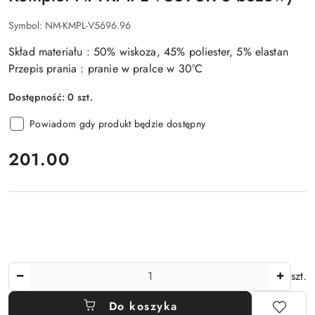
Symbol:
NM-KMPL-V5696.96
Skład materiału : 50% wiskoza, 45% poliester, 5% elastan
Przepis prania : pranie w pralce w 30°C
Dostępność:
0
szt.
Powiadom gdy produkt będzie dostępny
cena:
201.00
Ilość
szt.
Do koszyka