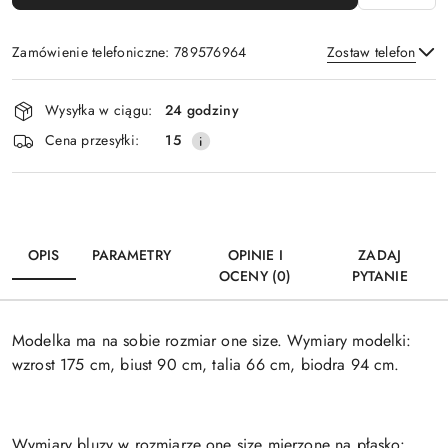
Zamówienie telefoniczne: 789576964
Zostaw telefon
Dostępność
Wysyłka w ciągu:
24 godziny
i
Wyślij
Cena przesyłki:
15
dostawa
OPIS
PARAMETRY
OPINIE I
ZADAJ
OCENY (0)
PYTANIE
Modelka ma na sobie rozmiar one size. Wymiary modelki:
wzrost 175 cm, biust 90 cm, talia 66 cm, biodra 94 cm.
Wymiary bluzy w rozmiarze one size mierzone na płasko: