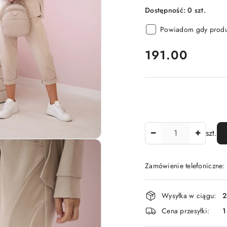
Dostępność:
0
szt.
Powiadom gdy produk
cena:
191.00
Ilość
szt.
Zamówienie telefoniczne
Dostępność
Wysyłka w ciągu:
2
i
Cena przesyłki:
1
dostawa