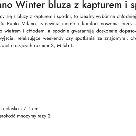
ano Winter bluza z kapturem i
y się z bluzy z kapturem i spodni, to idealny wybór na chłodniej
ału Punto Milano, zapewnia ciepło i komfort noszenia przez 
ed wiatrem i chłodem, a spodnie gwarantują doskonałe dopas
yjścia, relaksujące weekendy czy spotkania ze znajomymi, of
kobiet noszących rozmiar S, M lub L.
a płasko +/- 1 cm
zerokość mnożymy razy 2