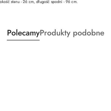
okość stanu - 26 cm, długość spodni - 96 cm.
Produkty
Produkty
Polecamy
Produkty podobne
o
o
statusie:
statusie: