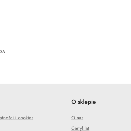
DO KOSZYKA
ODA
e
O sklepie
atności i cookies
O nas
Certyfilat