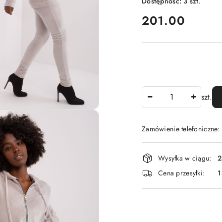
Dostępność:
3
szt.
cena:
201.00
Ilość
szt.
Zamówienie telefoniczne
Dostępność
Wysyłka w ciągu:
2
i
Cena przesyłki:
1
dostawa