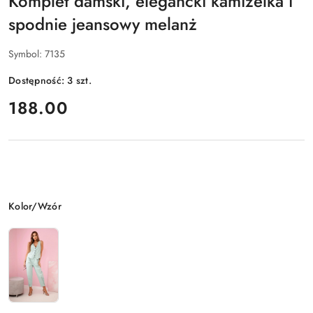
Komplet damski, elegancki kamizelka i
spodnie jeansowy melanż
Symbol:
7135
Dostępność:
3
szt.
cena:
188.00
Wariant
Kolor/Wzór