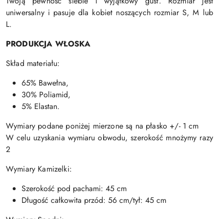
Twoją pewność siebie i wyjątkowy gust. Rozmiar jest
uniwersalny i pasuje dla kobiet noszących rozmiar S, M lub
L.
PRODUKCJA WŁOSKA
Skład materiału:
65% Bawełna,
30% Poliamid,
5% Elastan.
Wymiary podane poniżej mierzone są na płasko +/- 1 cm
W celu uzyskania wymiaru obwodu, szerokość mnożymy razy
2
Wymiary Kamizelki:
Szerokość pod pachami
: 45 cm
Długość całkowita przód: 56 cm/tył: 45 cm