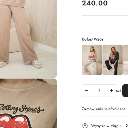
cena:
240.00
Wariant
Kolor/Wzór
Ilość
szt.
Zamówienie telefoniczne
Dostępność
Wysyłka w ciągu:
2