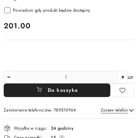
Powiadom gdy produkt będzie dostępny
cena:
201.00
Ilość
szt.
Do koszyka
Zamówienie telefoniczne: 789576964
Zostaw telefon
Dostępność
Wysyłka w ciągu:
24 godziny
i
Wyślij
Cena przesyłki:
15