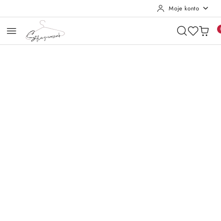
Moje konto
Przejdź do treści głównej
Przejdź do wyszukiwarki
Przejdź do moje konto
Przejdź do menu głównego
Przejdź do opisu produktu
Przejdź do stopki