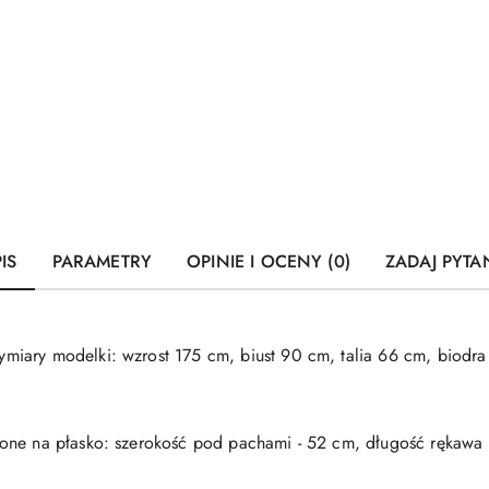
IS
PARAMETRY
OPINIE I OCENY (0)
ZADAJ PYTA
iary modelki: wzrost 175 cm, biust 90 cm, talia 66 cm, biodra
ne na płasko: szerokość pod pachami - 52 cm, długość rękawa -