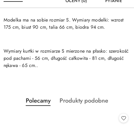
OCENY (0)
PYTANIE
Modelka ma na sobie rozmiar S. Wymiary modelki: wzrost
175 cm, biust 90 cm, talia 66 cm, biodra 94 cm.
Wymiary kurtki w rozmiarze S mierzone na płasko: szerokość
pod pachami - 56 cm, długość całkowita - 81 cm, długość
rękawa - 65 cm..
Produkty
Produkty
Polecamy
Produkty podobne
Pomiń karuzelę produktów
o
o
statusie:
statusie: