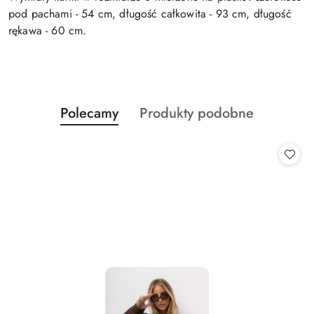
pod pachami - 54 cm, długość całkowita - 93 cm, długość
rękawa - 60 cm.
Produkty
Produkty
Polecamy
Produkty podobne
Pomiń karuzelę produktów
o
o
statusie:
statusie: