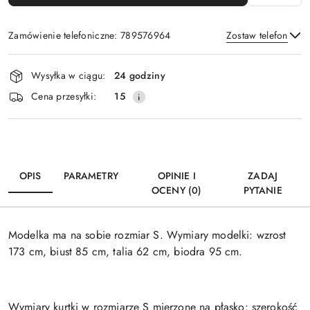
Zamówienie telefoniczne: 789576964
Zostaw telefon
Dostępność
Wysyłka w ciągu:
24 godziny
i
Wyślij
Cena przesyłki:
15
dostawa
OPIS
PARAMETRY
OPINIE I
ZADAJ
OCENY (0)
PYTANIE
Modelka ma na sobie rozmiar S. Wymiary modelki: wzrost
173 cm, biust 85 cm, talia 62 cm, biodra 95 cm.
Wymiary kurtki w rozmiarze S mierzone na płasko: szerokość