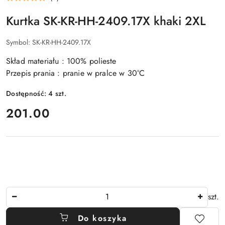
Kurtka SK-KR-HH-2409.17X khaki 2XL
Symbol:
SK-KR-HH-2409.17X
Skład materiału : 100% polieste
Przepis prania : pranie w pralce w 30°C
Dostępność:
4
szt.
cena:
201.00
Ilość
szt.
Do koszyka