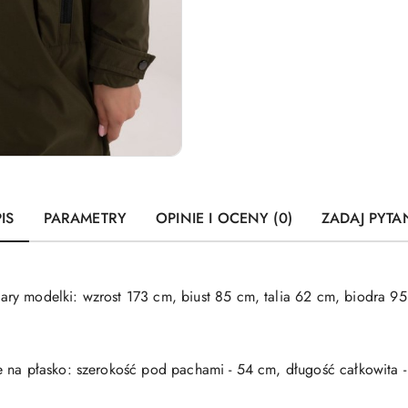
IS
PARAMETRY
OPINIE I OCENY (0)
ZADAJ PYTA
ry modelki: wzrost 173 cm, biust 85 cm, talia 62 cm, biodra 9
e na płasko: szerokość pod pachami - 54 cm, długość całkowita 