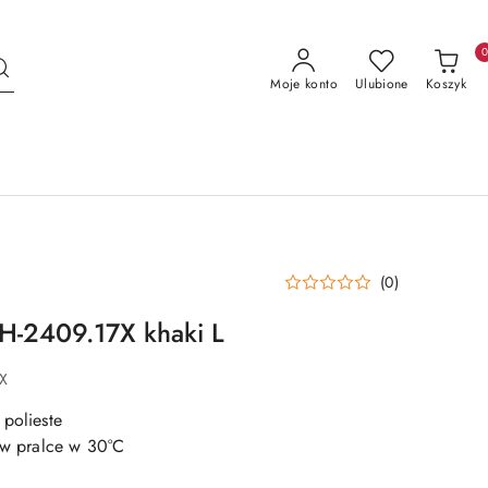
Moje konto
Ulubione
Koszyk
(0)
H-2409.17X khaki L
7X
 polieste
e w pralce w 30°C