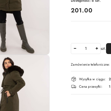
Dostępność:
6
szt.
cena:
201.00
Ilość
szt.
Zamówienie telefoniczne
Dostępność
Wysyłka w ciągu:
2
i
Cena przesyłki:
1
dostawa