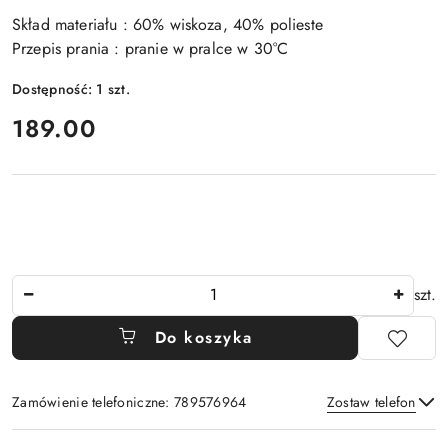
Skład materiału : 60% wiskoza, 40% polieste
Przepis prania : pranie w pralce w 30°C
Dostępność:
1
szt.
cena:
189.00
Ilość
szt.
Do koszyka
Zamówienie telefoniczne: 789576964
Zostaw telefon
Dostępność