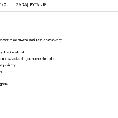
 (0)
ZADAJ PYTANIE
b chcesz mieć zawsze pod ręką dostosowany
ych od wielu lat.
 na uszkodzenia, jednocześnie lekkie.
as podróży.
ę.
tępem.