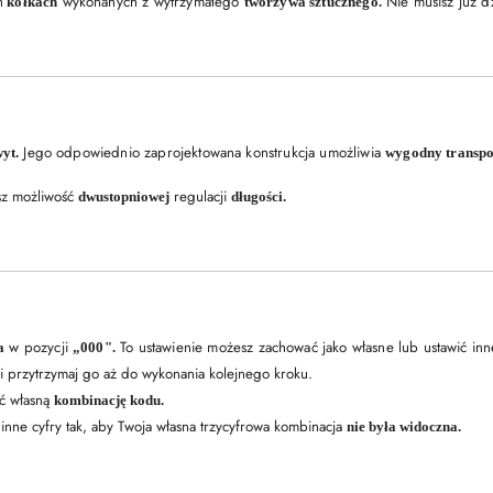
h
wykonanych z wytrzymałego
Nie musisz już d
kółkach
tworzywa sztucznego.
Jego odpowiednio zaprojektowana konstrukcja umożliwia
yt.
wygodny transpo
z możliwość
regulacji
dwustopniowej
długości.
w pozycji
To ustawienie możesz zachować jako własne lub ustawić inn
a
„000"
.
i przytrzymaj go aż do wykonania kolejnego kroku.
ić własną
kombinację kodu.
 inne cyfry tak, aby Twoja własna trzycyfrowa kombinacja
nie była widoczna.