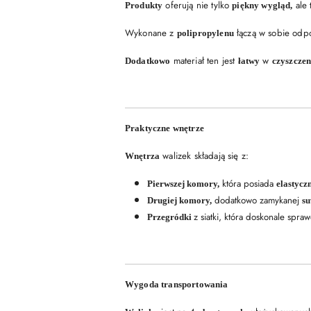
oferują nie tylko
ale 
Produkty
piękny wygląd,
Wykonane z
łączą w sobie odp
polipropylenu
materiał ten jest
w
Dodatkowo
łatwy
czyszczen
Praktyczne wnętrze
walizek składają się z:
Wnętrza
która posiada
Pierwszej komory,
elastycz
dodatkowo zamykanej
Drugiej komory,
s
z siatki, która doskonale spr
Przegródki
Wygoda transportowania