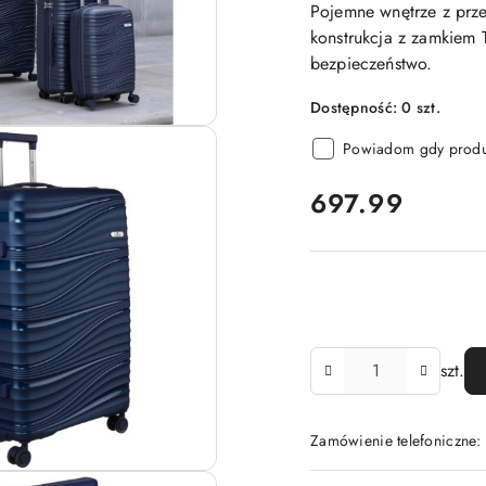
Pojemne wnętrze z prze
konstrukcja z zamkiem
bezpieczeństwo.
Dostępność:
0
szt.
Powiadom gdy produk
cena:
697.99
Ilość
szt.
Zamówienie telefoniczne