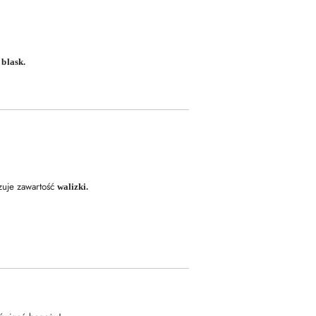
m
blask.
izuje zawartość
walizki.