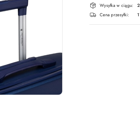
Dostępność
Wysyłka w ciągu:
2
i
Cena przesyłki:
1
dostawa