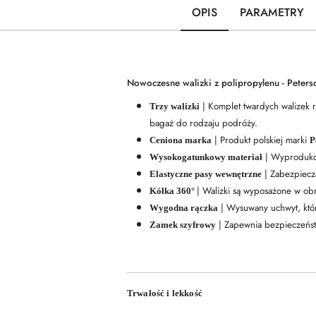
OPIS
PARAMETRY
Nowoczesne walizki z polipropylenu - Peters
| Komplet twardych walizek r
Trzy walizki
bagaż do rodzaju podróży.
| Produkt polskiej marki
Ceniona marka
P
| Wyprodukow
Wysokogatunkowy materiał
| Zabezpiecza
Elastyczne pasy wewnętrzne
| Walizki są wyposażone w obr
Kółka 360°
| Wysuwany uchwyt, któr
Wygodna rączka
| Zapewnia bezpieczeńst
Zamek szyfrowy
Trwałość i lekkość