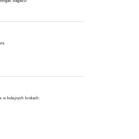
źwigać bagażu!
rt.
e w kolejnych krokach: