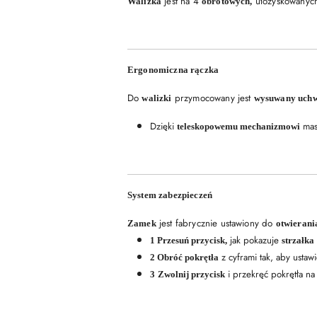
jest na 4
ułożyskowanyc
Walizka
obrotowych,
Ergonomiczna rączka
Do
przymocowany jest
walizki
wysuwany uchw
Dzięki
mas
teleskopowemu mechanizmowi
System zabezpieczeń
jest fabrycznie ustawiony do
Zamek
otwierani
jak pokazuje
1 Przesuń przycisk,
strzałka
z cyframi tak, aby ustaw
2 Obróć pokrętła
i przekręć pokrętła na
3
Zwolnij przycisk