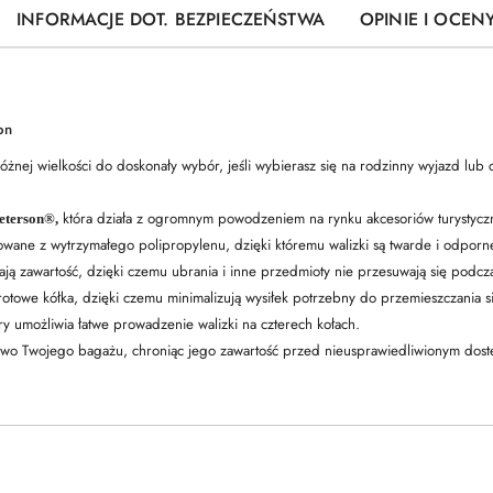
INFORMACJE DOT. BEZPIECZEŃSTWA
OPINIE I OCENY
on
óżnej wielkości do doskonały wybór, jeśli wybierasz się na rodzinny wyjazd lu
która działa z ogromnym powodzeniem na rynku akcesoriów turystyczn
eterson®,
ane z wytrzymałego polipropylenu, dzięki któremu walizki są twarde i odporne
ją zawartość, dzięki czemu ubrania i inne przedmioty nie przesuwają się podcz
otowe kółka, dzięki czemu minimalizują wysiłek potrzebny do przemieszczania si
y umożliwia łatwe prowadzenie walizki na czterech kołach.
wo Twojego bagażu, chroniąc jego zawartość przed nieusprawiedliwionym dos