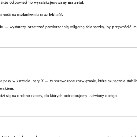
także odpowiednio
wyselekcjonowany materiał.
orność na
oraz
uszkodzenia
lekkość.
— wystarczy przetrzeć powierzchnię wilgotną ściereczką, by przywrócić i
iu
w kształcie litery
— to sprawdzone rozwiązanie, które skutecznie stabil
ne pasy
X
uwakiem.
awdzi się na drobne rzeczy, do których potrzebujemy ułatwiony dostęp.