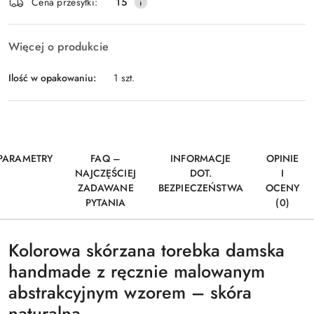
Wyślij
Cena przesyłki:
15
dostawa
Więcej o produkcie
Ilość w opakowaniu:
1 szt.
PARAMETRY
FAQ –
INFORMACJE
OPINIE
NAJCZĘŚCIEJ
DOT.
I
ZADAWANE
BEZPIECZEŃSTWA
OCENY
PYTANIA
(0)
Kolorowa skórzana torebka damska
handmade z ręcznie malowanym
abstrakcyjnym wzorem – skóra
naturalna