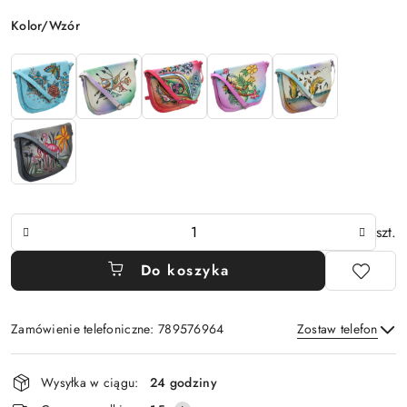
Wariant
Kolor/Wzór
Ilość
szt.
Do koszyka
Zamówienie telefoniczne: 789576964
Zostaw telefon
Dostępność
Wysyłka w ciągu:
24 godziny
i