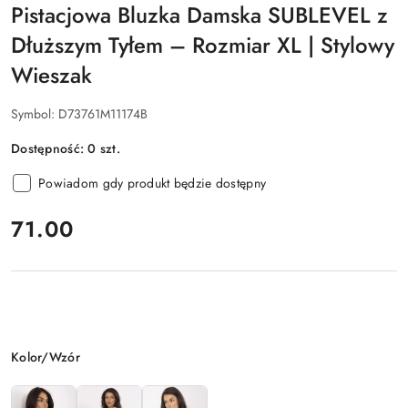
Pistacjowa Bluzka Damska SUBLEVEL z
Dłuższym Tyłem – Rozmiar XL | Stylowy
Wieszak
Symbol:
D73761M11174B
Dostępność:
0
szt.
Powiadom gdy produkt będzie dostępny
cena:
71.00
Wariant
Kolor/Wzór