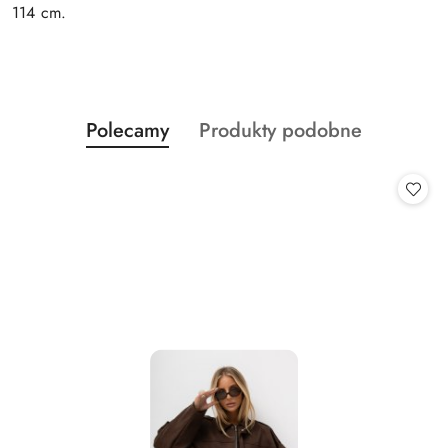
114 cm.
Produkty
Produkty
Polecamy
Produkty podobne
Pomiń karuzelę produktów
o
o
statusie:
statusie: