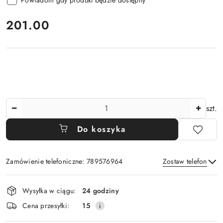
Powiadom gdy produkt będzie dostępny
cena:
201.00
Ilość
szt.
Do koszyka
Zamówienie telefoniczne: 789576964
Zostaw telefon
Dostępność
Wysyłka w ciągu:
24 godziny
i
Wyślij
Cena przesyłki:
15
dostawa