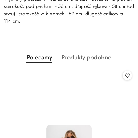
szerokość pod pachami - 56 cm, długość rękawa - 58 cm (od
szwu), szerokość w biodrach - 59 cm, długość całkowita -
114 cm.
Produkty
Produkty
Polecamy
Produkty podobne
Pomiń karuzelę produktów
o
o
statusie:
statusie: