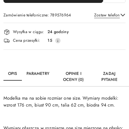
Zamówienie telefoniczne: 789576964
Zostaw telefon
Dostępność
Wysyłka w ciągu:
24 godziny
i
Wyślij
Cena przesyłki:
15
dostawa
OPIS
PARAMETRY
OPINIE I
ZADAJ
OCENY (0)
PYTANIE
Modelka ma na sobie rozmiar one size. Wymiary modelki:
wzrost 176 cm, biust 90 cm, talia 62 cm, biodra 94 cm.
Wymiary płaszcza w rozmiarze one size mierzone na płasko: