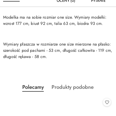
OCENY (0)
PYTANIE
Modelka ma na sobie rozmiar one size. Wymiary modelki:
wzrost 177 cm, biust 92 cm, talia 63 cm, biodra 93 cm.
Wymiary płaszcza w rozmiarze one size mierzone na płasko:
szerokość pod pachami - 53 cm, długość całkowita - 119 cm,
długość rękawa - 58 cm.
Produkty
Produkty
Polecamy
Produkty podobne
Pomiń karuzelę produktów
o
o
statusie:
statusie: