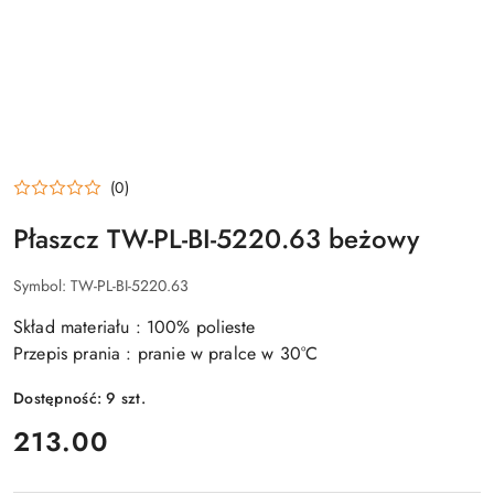
(0)
Płaszcz TW-PL-BI-5220.63 beżowy
Symbol:
TW-PL-BI-5220.63
Skład materiału : 100% polieste
Przepis prania : pranie w pralce w 30°C
Dostępność:
9
szt.
cena:
213.00