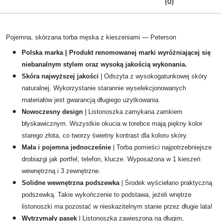
(0)
Pojemna, skórzana torba męska z kieszeniami — Peterson
Polska marka | Produkt renomowanej marki wyróżniającej się
niebanalnym stylem oraz wysoką jakością wykonania.
Skóra najwyższej jakości
| Odszyta z wysokogatunkowej skóry
naturalnej. Wykorzystanie starannie wyselekcjonowanych
materiałów jest gwarancją długiego użytkowania.
Nowoczesny design
| Listonoszka zamykana zamkiem
błyskawicznym. Wszystkie okucia w torebce mają piękny kolor
starego złota, co tworzy świetny kontrast dla koloru skóry.
Mała i pojemna jednocześnie
| Torba pomieści najpotrzebniejsze
drobiazgi jak portfel, telefon, klucze. Wyposażona w 1 kieszeń
wewnętrzną i 3 zewnętrzne.
Solidne wewnętrzna podszewka
| Środek wyściełano praktyczną
podszewką. Takie wykończenie to podstawa, jeżeli wnętrze
listonoszki ma pozostać w nieskazitelnym stanie przez długie lata!
Wytrzymały pasek
|
Listonoszka zawieszona na długim,