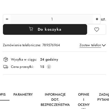
Ilość
szt.
Do koszyka
Zamówienie telefoniczne: 789576964
Zostaw telefon
Dostępność
Wysyłka w ciągu:
24 godziny
i
Wyślij
Cena przesyłki:
15
dostawa
PIS
PARAMETRY
INFORMACJE
OPINIE
ZADA
DOT.
I
PYTAN
BEZPIECZEŃSTWA
OCENY