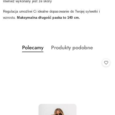
również wykonany jest ze skóry
Regulacja umożliwi Ci idealne dopasowanie do Twojej sylwetki i
wzrostu.
Maksymalna długość paska to
140 cm.
Produkty
Produkty
Polecamy
Produkty podobne
Pomiń karuzelę produktów
o
o
statusie:
statusie: