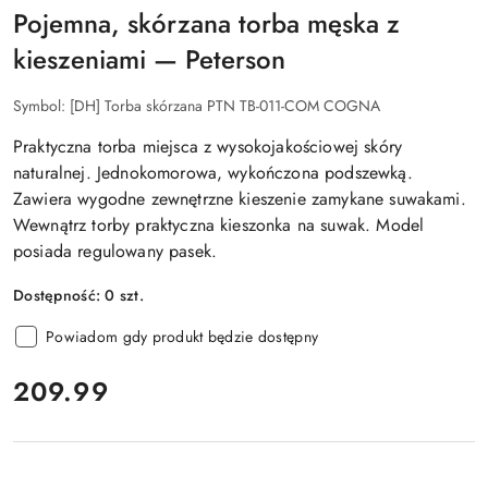
Pojemna, skórzana torba męska z
kieszeniami — Peterson
Symbol:
[DH] Torba skórzana PTN TB-011-COM COGNA
Praktyczna torba miejsca z wysokojakościowej skóry
naturalnej. Jednokomorowa, wykończona podszewką.
Zawiera wygodne zewnętrzne kieszenie zamykane suwakami.
Wewnątrz torby praktyczna kieszonka na suwak. Model
posiada regulowany pasek.
Dostępność:
0
szt.
Powiadom gdy produkt będzie dostępny
cena:
209.99