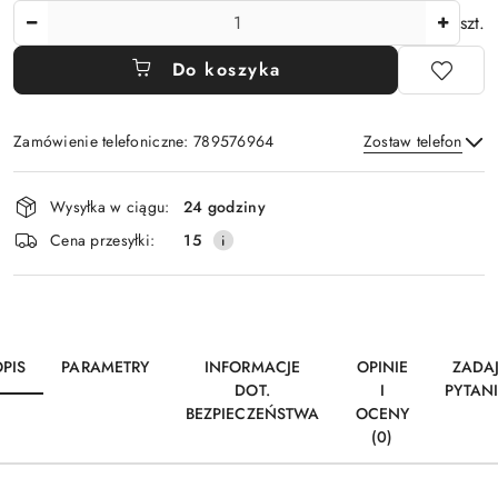
Ilość
szt.
Do koszyka
Zamówienie telefoniczne: 789576964
Zostaw telefon
Dostępność
Wysyłka w ciągu:
24 godziny
i
Wyślij
Cena przesyłki:
15
dostawa
PIS
PARAMETRY
INFORMACJE
OPINIE
ZADA
DOT.
I
PYTAN
BEZPIECZEŃSTWA
OCENY
(0)