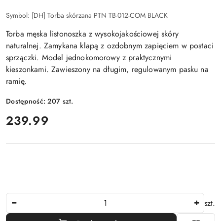
Symbol:
[DH] Torba skórzana PTN TB-012-COM BLACK
Torba męska listonoszka z wysokojakościowej skóry
naturalnej. Zamykana klapą z ozdobnym zapięciem w postaci
sprzączki. Model jednokomorowy z praktycznymi
kieszonkami. Zawieszony na długim, regulowanym pasku na
ramię.
Dostępność:
207
szt.
cena:
239.99
Ilość
szt.