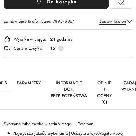
Do koszyka
Zamówienie telefoniczne: 789576964
Zostaw telefon
Dostępność
Wysyłka w ciągu:
24 godziny
i
Wyślij
Cena przesyłki:
15
dostawa
PIS
PARAMETRY
INFORMACJE
OPINIE
ZADA
DOT.
I
PYTAN
BEZPIECZEŃSTWA
OCENY
(0)
Skórzana torba męska w stylu vintage — Peterson
Najwyższa jakość wykonania
| Odszyta z wysokogatunkowej