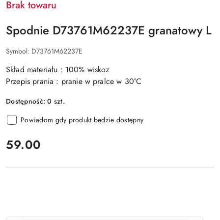
Brak towaru
Spodnie D73761M62237E granatowy L
Symbol:
D73761M62237E
Skład materiału : 100% wiskoz
Przepis prania : pranie w pralce w 30°C
Dostępność:
0
szt.
Powiadom gdy produkt będzie dostępny
cena:
59.00