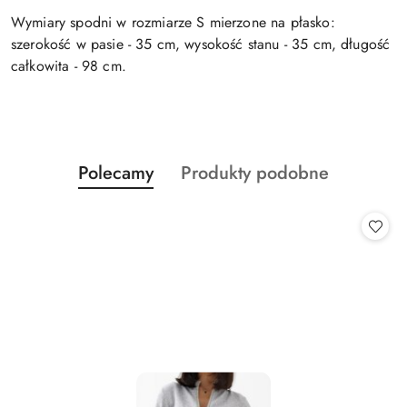
Wymiary spodni w rozmiarze S mierzone na płasko:
szerokość w pasie - 35 cm, wysokość stanu - 35 cm, długość
całkowita - 98 cm.
Produkty
Produkty
Polecamy
Produkty podobne
Pomiń karuzelę produktów
o
o
statusie:
statusie: