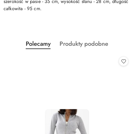
szerokość w pasie - 35 cm, wysokość stanu - 28 cm, długość
całkowita - 95 cm.
Produkty
Produkty
Polecamy
Produkty podobne
Pomiń karuzelę produktów
o
o
statusie:
statusie: