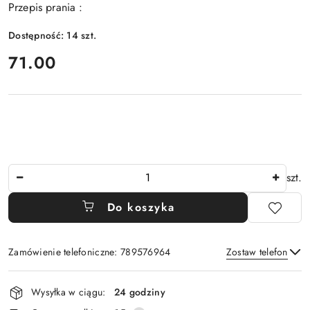
Przepis prania :
Dostępność:
14
szt.
cena:
71.00
Ilość
szt.
Do koszyka
Zamówienie telefoniczne: 789576964
Zostaw telefon
Dostępność
Wysyłka w ciągu:
24 godziny
i