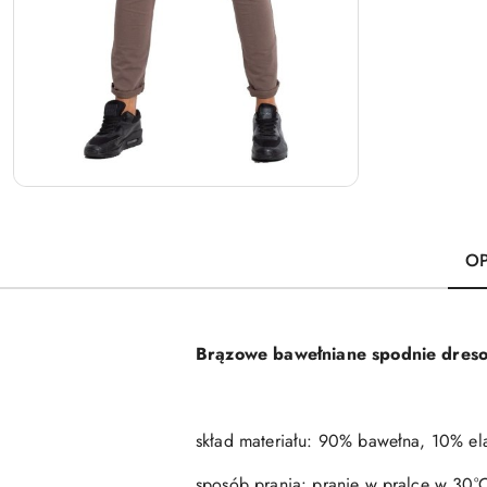
OP
Brązowe bawełniane spodnie dres
skład materiału: 90% bawełna, 10% el
sposób prania: pranie w pralce w 30°