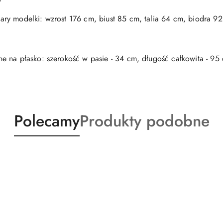
ry modelki: wzrost 176 cm, biust 85 cm, talia 64 cm, biodra 9
e na płasko: szerokość w pasie - 34 cm, długość całkowita - 95
Produkty
Produkty
Polecamy
Produkty podobne
o
o
statusie:
statusie: