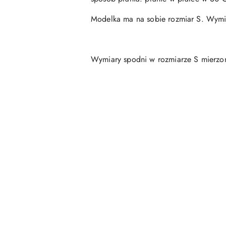
Modelka ma na sobie rozmiar S. Wymia
Wymiary spodni w rozmiarze S mierzon
Pomiń karuzelę produktów