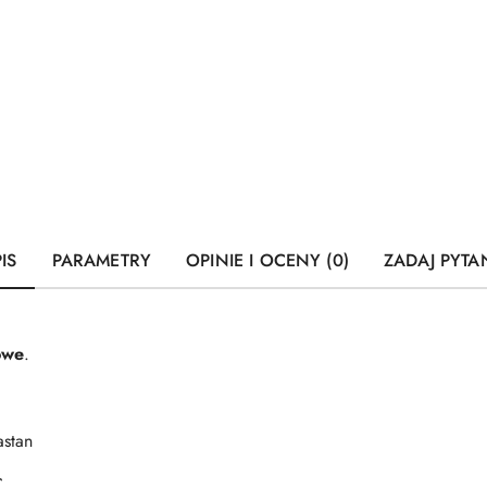
IS
PARAMETRY
OPINIE I OCENY (0)
ZADAJ PYTA
owe
.
astan
C