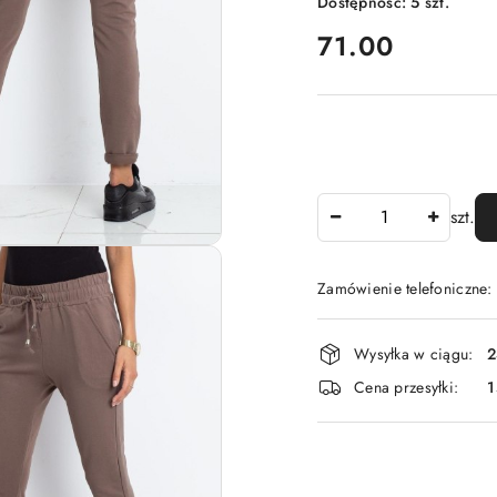
Dostępność:
5
szt.
cena:
71.00
Ilość
szt.
Zamówienie telefoniczne
Dostępność
Wysyłka w ciągu:
2
i
Cena przesyłki:
1
dostawa