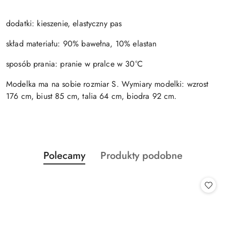
dodatki: kieszenie, elastyczny pas
skład materiału: 90% bawełna, 10% elastan
sposób prania: pranie w pralce w 30°C
Modelka ma na sobie rozmiar S. Wymiary modelki: wzrost
176 cm, biust 85 cm, talia 64 cm, biodra 92 cm.
Produkty
Produkty
Polecamy
Produkty podobne
Pomiń karuzelę produktów
o
o
statusie:
statusie: