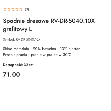
(0)
Spodnie dresowe RV-DR-5040.10X
grafitowy L
Symbol:
RV-DR-5040.10X
Skład materiału : 90% bawełna , 10% elastan
Przepis prania : pranie w pralce w 30°C
Dostępność:
32
szt.
cena:
71.00