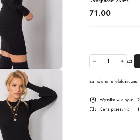
Dostępność:
23
szt.
cena:
71.00
Ilość
szt.
Zamówienie telefoniczne
Dostępność
Wysyłka w ciągu:
2
i
Cena przesyłki:
1
dostawa