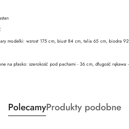
astan
C
ry modelki: wzrost 175 cm, biust 84 cm, talia 65 cm, biodra 9
one na płasko: szerokość pod pachami - 36 cm, długość rękawa -
Produkty
Produkty
Polecamy
Produkty podobne
o
o