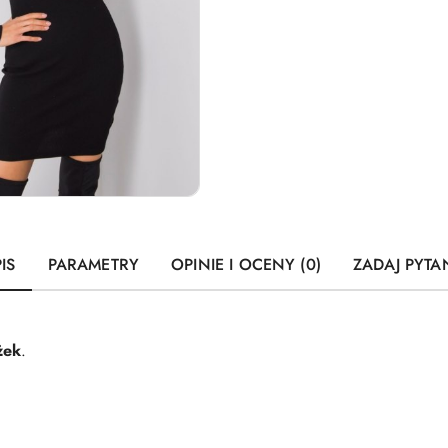
IS
PARAMETRY
OPINIE I OCENY (0)
ZADAJ PYTA
żek
.