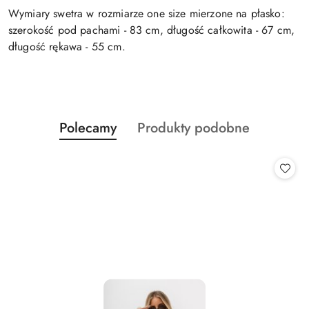
Wymiary swetra w rozmiarze one size mierzone na płasko:
szerokość pod pachami - 83 cm, długość całkowita - 67 cm,
długość rękawa - 55 cm.
Produkty
Produkty
Polecamy
Produkty podobne
Pomiń karuzelę produktów
o
o
statusie:
statusie: