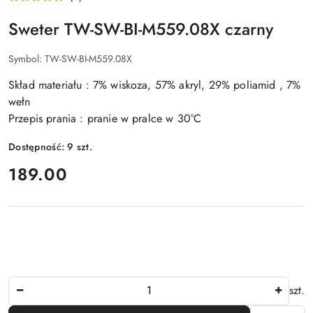
Sweter TW-SW-BI-M559.08X czarny
Symbol:
TW-SW-BI-M559.08X
Skład materiału : 7% wiskoza, 57% akryl, 29% poliamid , 7%
wełn
Przepis prania : pranie w pralce w 30°C
Dostępność:
9
szt.
cena:
189.00
Ilość
szt.