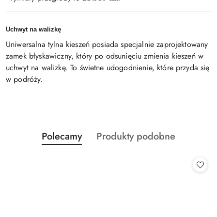
Uchwyt na walizkę
Uniwersalna tylna kieszeń posiada specjalnie zaprojektowany
zamek błyskawiczny, który po odsunięciu zmienia kieszeń w
uchwyt na walizkę. To świetne udogodnienie, które przyda się
w podróży.
Produkty
Produkty
Polecamy
Produkty podobne
Pomiń karuzelę produktów
o
o
statusie:
statusie: