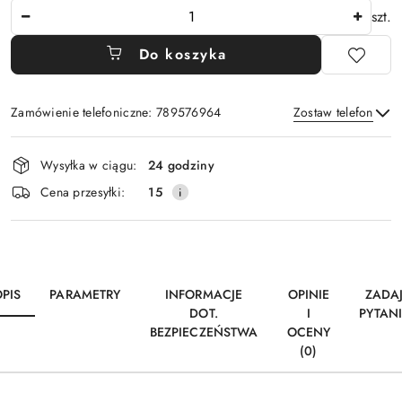
Ilość
szt.
Do koszyka
Zamówienie telefoniczne: 789576964
Zostaw telefon
Dostępność
Wysyłka w ciągu:
24 godziny
i
Wyślij
Cena przesyłki:
15
dostawa
PIS
PARAMETRY
INFORMACJE
OPINIE
ZADA
DOT.
I
PYTAN
BEZPIECZEŃSTWA
OCENY
(0)