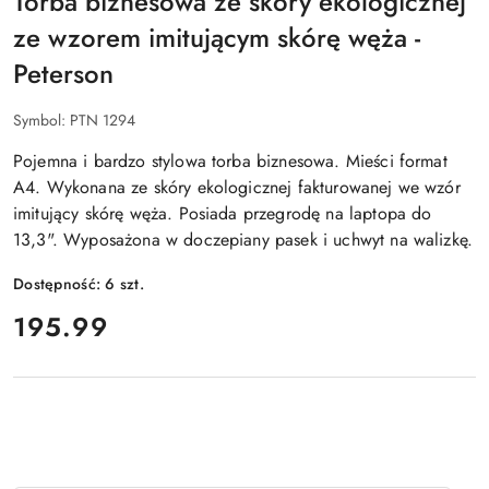
Torba biznesowa ze skóry ekologicznej
ze wzorem imitującym skórę węża -
Peterson
Symbol:
PTN 1294
Pojemna i bardzo stylowa torba biznesowa. Mieści format
A4. Wykonana ze skóry ekologicznej fakturowanej we wzór
imitujący skórę węża. Posiada przegrodę na laptopa do
13,3". Wyposażona w doczepiany pasek i uchwyt na walizkę.
Dostępność:
6
szt.
cena:
195.99