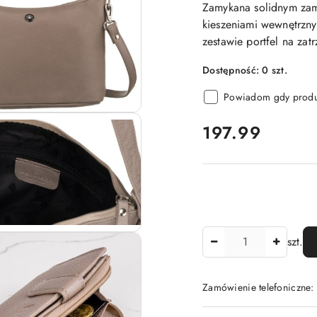
Zamykana solidnym za
kieszeniami wewnętrzn
zestawie portfel na zatr
Dostępność:
0
szt.
Powiadom gdy produk
cena:
197.99
Ilość
szt.
Zamówienie telefoniczne