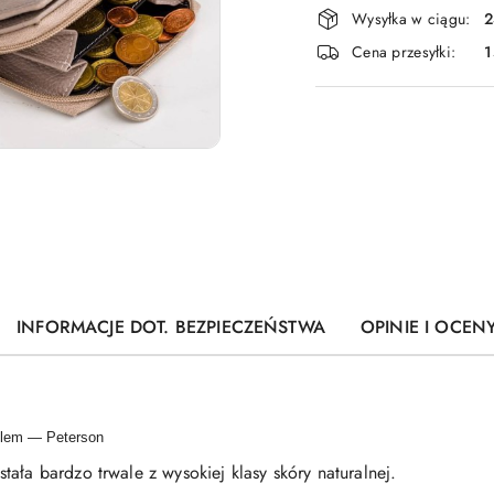
Dostępność
Wysyłka w ciągu:
2
i
Cena przesyłki:
1
dostawa
INFORMACJE DOT. BEZPIECZEŃSTWA
OPINIE I OCENY
elem — Peterson
ała bardzo trwale z wysokiej klasy skóry naturalnej.