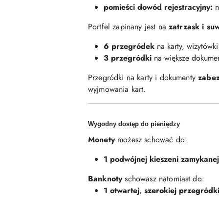
pomieści dowód rejestracyjny:
n
Portfel zapinany jest na
zatrzask i su
6 przegródek
na karty, wizytówk
3 przegródki
na większe dokument
Przegródki na karty i dokumenty
zabe
wyjmowania kart.
Wygodny dostęp do pieniędzy
Monety
możesz schować do:
1 podwójnej kieszeni zamykane
Banknoty
schowasz natomiast do:
1
otwartej
,
szerokiej przegródk