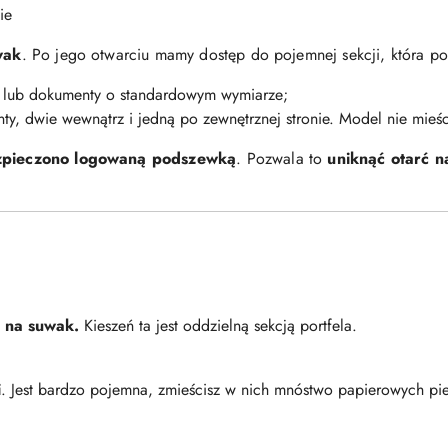
ie
wak
. Po jego otwarciu mamy dostęp do pojemnej sekcji, która po
i lub dokumenty o standardowym wymiarze;
y, dwie wewnątrz i jedną po zewnętrznej stronie. Model nie mieśc
zpieczono logowaną podszewką
. Pozwala to
uniknąć otarć n
j na suwak.
Kieszeń ta jest oddzielną sekcją portfela.
i
. Jest bardzo pojemna, zmieścisz w nich mnóstwo papierowych pie