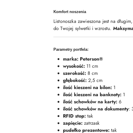
Komfort noszenia
Listonoszka zawieszona jest na długim
do Twojej sylwetki i wzrostu.
Maksyma
Parametry portfela:
marka: Peterson®
wysokość:
11 cm
szerokość:
8 cm
głębokość:
2,5 cm
ilość kieszeni na bilon:
1
ilość kieszeni na banknoty:
1
ilość schowków na karty:
6
ilość schowków na dokumenty
: 
RFID stop:
tak
zapięcie:
zatrzask
pudełko prezentowe:
tak