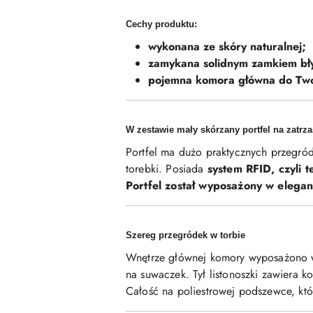
Cechy produktu:
wykonana ze skóry naturalnej;
zamykana solidnym zamkiem bł
pojemna komora główna do Twoj
W zestawie mały skórzany portfel na zatrz
Portfel ma dużo praktycznych przegróde
torebki. Posiada
system RFID, czyli t
Portfel został wyposażony w elega
Szereg przegródek w torbie
Wnętrze głównej komory wyposażono
na suwaczek. Tył listonoszki zawiera k
Całość na poliestrowej podszewce, kt