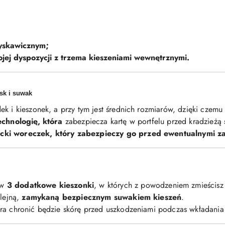
yskawicznym;
ej dyspozycji z trzema kieszeniami wewnętrznymi.
ask i suwak
k i kieszonek, a przy tym jest średnich rozmiarów, dzięki czemu 
echnologię, która
zabezpiecza kartę w portfelu przed kradzieżą 
ncki woreczek, który zabezpieczy go przed ewentualnymi z
 w
3 dodatkowe kieszonki
, w których z powodzeniem zmieścisz n
olejną,
zamykaną bezpiecznym suwakiem kieszeń
.
óra chronić będzie skórę przed uszkodzeniami podczas wkładania