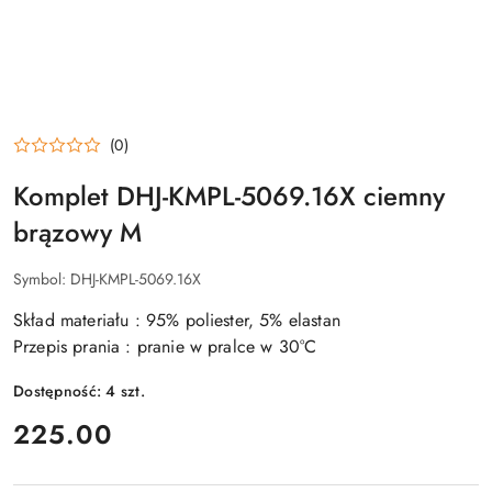
(0)
Komplet DHJ-KMPL-5069.16X ciemny
brązowy M
Symbol:
DHJ-KMPL-5069.16X
Skład materiału : 95% poliester, 5% elastan
Przepis prania : pranie w pralce w 30°C
Dostępność:
4
szt.
cena:
225.00