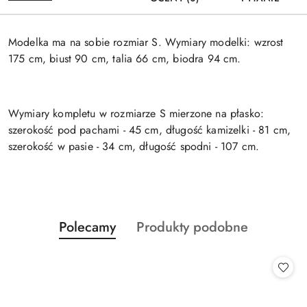
Modelka ma na sobie rozmiar S. Wymiary modelki: wzrost
175 cm, biust 90 cm, talia 66 cm, biodra 94 cm.
Wymiary kompletu w rozmiarze S mierzone na płasko:
szerokość pod pachami - 45 cm, długość kamizelki - 81 cm,
szerokość w pasie - 34 cm, długość spodni - 107 cm.
Produkty
Produkty
Polecamy
Produkty podobne
Pomiń karuzelę produktów
o
o
statusie:
statusie: