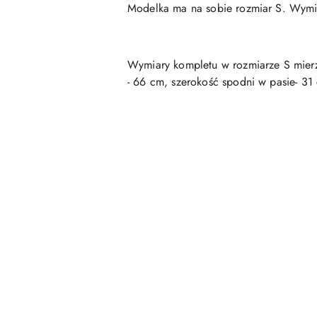
Modelka ma na sobie rozmiar S. Wymia
Wymiary kompletu w rozmiarze S mierz
- 66 cm, szerokość spodni w pasie- 31
Pomiń karuzelę produktów