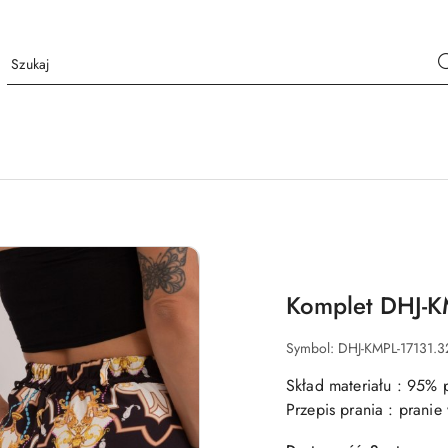
Komplet DHJ-K
Symbol:
DHJ-KMPL-17131.3
Skład materiału : 95% p
Przepis prania : prani