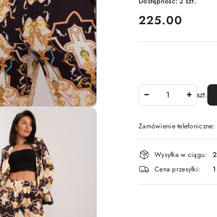
Dostępność:
2
szt.
cena:
225.00
Ilość
szt.
Zamówienie telefoniczne
Dostępność
Wysyłka w ciągu:
2
i
Cena przesyłki:
1
dostawa