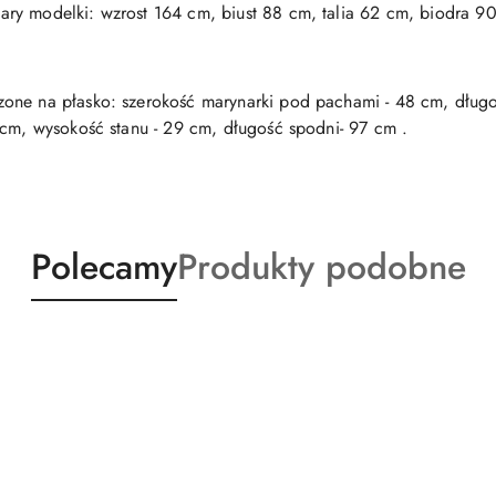
ry modelki: wzrost 164 cm, biust 88 cm, talia 62 cm, biodra 9
one na płasko: szerokość marynarki pod pachami - 48 cm, długo
 cm, wysokość stanu - 29 cm, długość spodni- 97 cm .
Produkty
Produkty
Polecamy
Produkty podobne
o
o
statusie:
statusie: