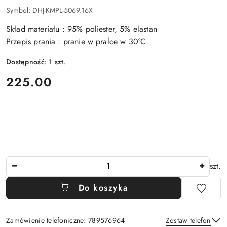
Symbol:
DHJ-KMPL-5069.16X
Skład materiału : 95% poliester, 5% elastan
Przepis prania : pranie w pralce w 30°C
Dostępność:
1
szt.
cena:
225.00
Ilość
szt.
Do koszyka
Zamówienie telefoniczne: 789576964
Zostaw telefon